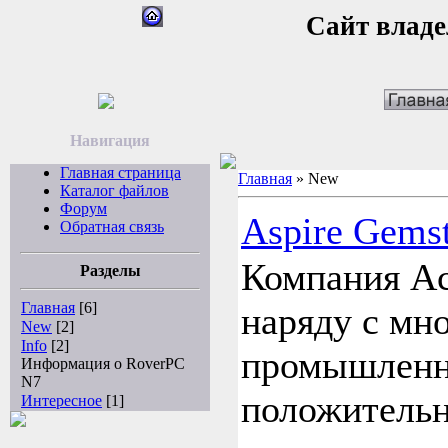
Сайт владе
Навигация
Главная страница
Главная
»
New
Каталог файлов
Форум
Aspire Gems
Обратная связь
Компания Ac
Разделы
Главная
[6]
наряду с мн
New
[2]
Info
[2]
промышленн
Информация о RoverPC
N7
положитель
Интересное
[1]