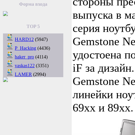
стороны пре
Форма входа
выпуска в ма
серия ноутбу
TOP 5
Gemstone Ne
HARD12
(5947)
P_Hacking
(4436)
удостоена п
haker_pro
(4114)
iF за дизайн
vaskas122
(3351)
LAMER
(2994)
Gemstone N
линейки ноу
69xx и 89xx.