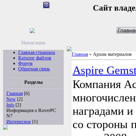
Сайт владе
Навигация
Главная страница
Главная
»
Архив материалов
Каталог файлов
Форум
Aspire Gems
Обратная связь
Компания Ace
Разделы
Главная
[6]
многочисле
New
[2]
Info
[2]
наградами и
Информация о RoverPC
N7
со стороны 
Интересное
[1]