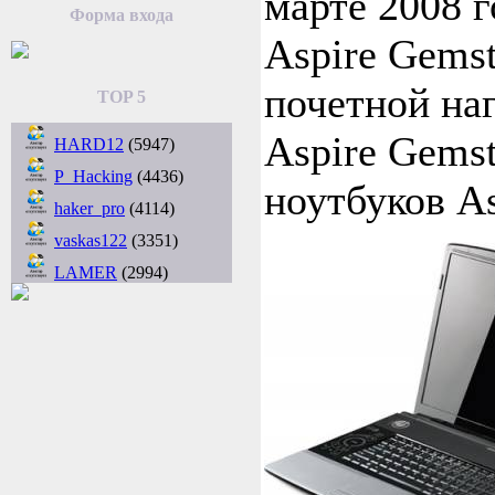
марте 2008 г
Форма входа
Aspire Gems
почетной наг
TOP 5
Aspire Gems
HARD12
(5947)
P_Hacking
(4436)
ноутбуков As
haker_pro
(4114)
vaskas122
(3351)
LAMER
(2994)